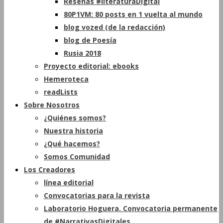
Reseñas #literaturaDigital
80P1VM: 80 posts en 1 vuelta al mundo
blog vozed (de la redacción)
blog de Poesía
Rusia 2018
Proyecto editorial: ebooks
Hemeroteca
readLists
Sobre Nosotros
¿Quiénes somos?
Nuestra historia
¿Qué hacemos?
Somos Comunidad
Los Creadores
línea editorial
Convocatorias para la revista
Laboratorio Hoguera. Convocatoria permanente
de #NarrativasDigitales