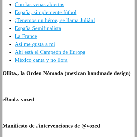
Con las venas abiertas
España, simplemente fútbol
¡Tenemos un héroe, se llama Julián!
España Semifinalista
La France
Así me gusta a mí
Ahí está el Campeón de Europa
México canta y no llora
Ollita., la Orden Nómada (mexican handmade design)
eBooks vozed
Manifiesto de #intervenciones de @vozed