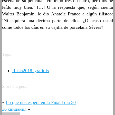
escena de su película: ‘He leído tres o cuatro, pero los he
leído muy bien.’ […] O la respuesta que, según cuenta
Walter Benjamin, le dio Anatole France a algún filisteo:
‘Ni siquiera una décima parte de ellos. ¿O acaso usted
come todos los días en su vajilla de porcelana Sèvres?’
Tags:
Rusia2018_grafittis
Share this post:
«
Lo que nos espera en la Final | día 30
до свидания
»