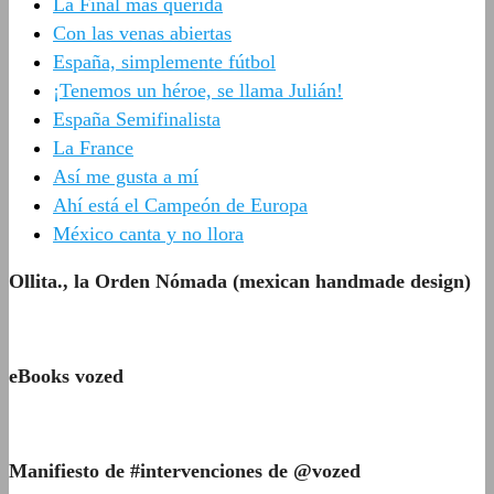
La Final más querida
Con las venas abiertas
España, simplemente fútbol
¡Tenemos un héroe, se llama Julián!
España Semifinalista
La France
Así me gusta a mí
Ahí está el Campeón de Europa
México canta y no llora
Ollita., la Orden Nómada (mexican handmade design)
eBooks vozed
Manifiesto de #intervenciones de @vozed