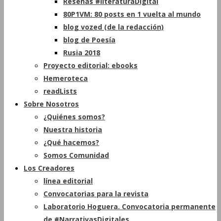
Reseñas #literaturaDigital
80P1VM: 80 posts en 1 vuelta al mundo
blog vozed (de la redacción)
blog de Poesía
Rusia 2018
Proyecto editorial: ebooks
Hemeroteca
readLists
Sobre Nosotros
¿Quiénes somos?
Nuestra historia
¿Qué hacemos?
Somos Comunidad
Los Creadores
línea editorial
Convocatorias para la revista
Laboratorio Hoguera. Convocatoria permanente
de #NarrativasDigitales