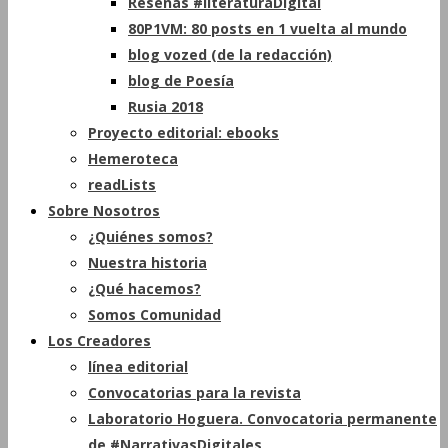
Reseñas #literaturaDigital
80P1VM: 80 posts en 1 vuelta al mundo
blog vozed (de la redacción)
blog de Poesía
Rusia 2018
Proyecto editorial: ebooks
Hemeroteca
readLists
Sobre Nosotros
¿Quiénes somos?
Nuestra historia
¿Qué hacemos?
Somos Comunidad
Los Creadores
línea editorial
Convocatorias para la revista
Laboratorio Hoguera. Convocatoria permanente
de #NarrativasDigitales