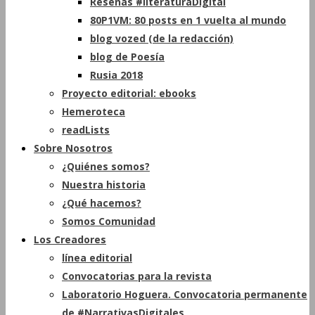
Reseñas #literaturaDigital
80P1VM: 80 posts en 1 vuelta al mundo
blog vozed (de la redacción)
blog de Poesía
Rusia 2018
Proyecto editorial: ebooks
Hemeroteca
readLists
Sobre Nosotros
¿Quiénes somos?
Nuestra historia
¿Qué hacemos?
Somos Comunidad
Los Creadores
línea editorial
Convocatorias para la revista
Laboratorio Hoguera. Convocatoria permanente
de #NarrativasDigitales