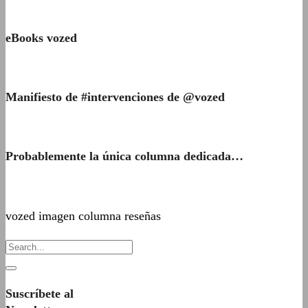
eBooks vozed
Manifiesto de #intervenciones de @vozed
Probablemente la única columna dedicada…
vozed imagen columna reseñas
Suscríbete al