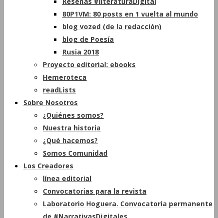
Reseñas #literaturaDigital
80P1VM: 80 posts en 1 vuelta al mundo
blog vozed (de la redacción)
blog de Poesía
Rusia 2018
Proyecto editorial: ebooks
Hemeroteca
readLists
Sobre Nosotros
¿Quiénes somos?
Nuestra historia
¿Qué hacemos?
Somos Comunidad
Los Creadores
línea editorial
Convocatorias para la revista
Laboratorio Hoguera. Convocatoria permanente
de #NarrativasDigitales