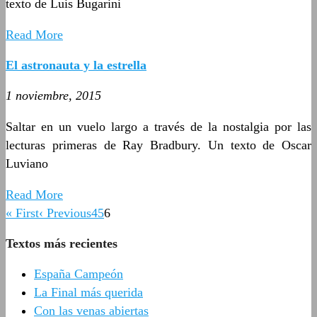
texto de Luis Bugarini
Read More
El astronauta y la estrella
1 noviembre, 2015
Saltar en un vuelo largo a través de la nostalgia por las
lecturas primeras de Ray Bradbury. Un texto de Oscar
Luviano
Read More
« First
‹ Previous
4
5
6
Textos más recientes
España Campeón
La Final más querida
Con las venas abiertas