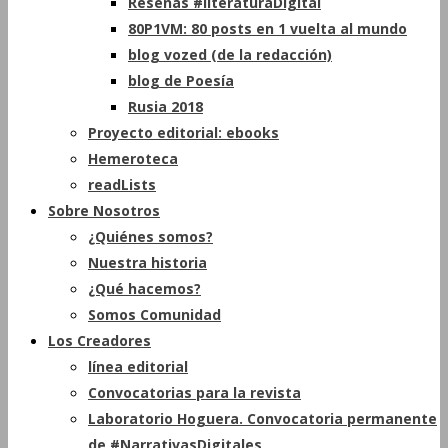
Reseñas #literaturaDigital
80P1VM: 80 posts en 1 vuelta al mundo
blog vozed (de la redacción)
blog de Poesía
Rusia 2018
Proyecto editorial: ebooks
Hemeroteca
readLists
Sobre Nosotros
¿Quiénes somos?
Nuestra historia
¿Qué hacemos?
Somos Comunidad
Los Creadores
línea editorial
Convocatorias para la revista
Laboratorio Hoguera. Convocatoria permanente
de #NarrativasDigitales