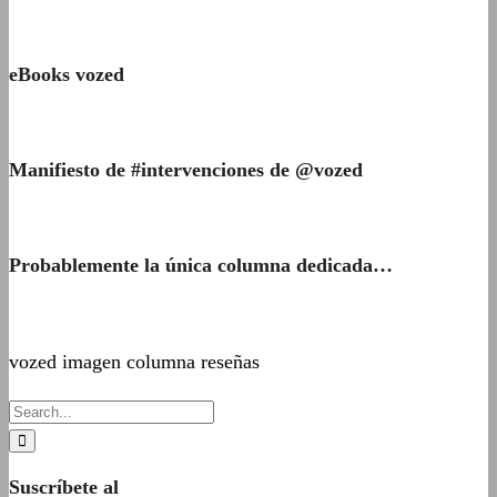
eBooks vozed
Manifiesto de #intervenciones de @vozed
Probablemente la única columna dedicada…
vozed imagen columna reseñas
Suscríbete al