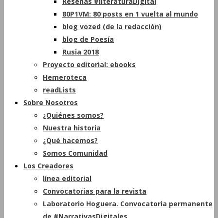
Reseñas #literaturaDigital
80P1VM: 80 posts en 1 vuelta al mundo
blog vozed (de la redacción)
blog de Poesía
Rusia 2018
Proyecto editorial: ebooks
Hemeroteca
readLists
Sobre Nosotros
¿Quiénes somos?
Nuestra historia
¿Qué hacemos?
Somos Comunidad
Los Creadores
línea editorial
Convocatorias para la revista
Laboratorio Hoguera. Convocatoria permanente
de #NarrativasDigitales