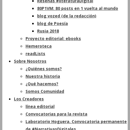
Reseñas #literaturaDigital
80P1VM: 80 posts en 1 vuelta al mundo
blog vozed (de la redacción)
blog de Poesía
Rusia 2018
Proyecto editorial: ebooks
Hemeroteca
readLists
Sobre Nosotros
¿Quiénes somos?
Nuestra historia
¿Qué hacemos?
Somos Comunidad
Los Creadores
línea editorial
Convocatorias para la revista
Laboratorio Hoguera. Convocatoria permanente
de #NarrativasDigitales