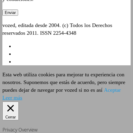
vozed, editada desde 2004. (c) Todos los Derechos
reservados 2011. ISSN 2254-4348
Esta web utiliza cookies para mejorar tu experiencia con
nosotros. Suponemos que estás de acuerdo, pero siempre
puedes dejar de navegar por vozed si no es así
Aceptar
Leer más
Cerrar
Privacy Overview