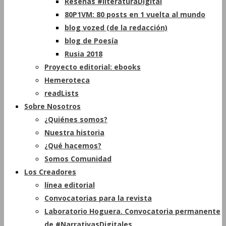
Reseñas #literaturaDigital
80P1VM: 80 posts en 1 vuelta al mundo
blog vozed (de la redacción)
blog de Poesía
Rusia 2018
Proyecto editorial: ebooks
Hemeroteca
readLists
Sobre Nosotros
¿Quiénes somos?
Nuestra historia
¿Qué hacemos?
Somos Comunidad
Los Creadores
línea editorial
Convocatorias para la revista
Laboratorio Hoguera. Convocatoria permanente
de #NarrativasDigitales