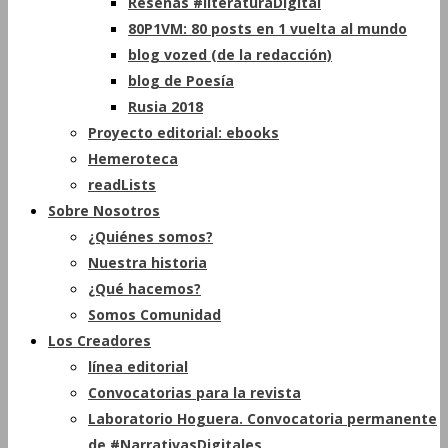
Reseñas #literaturaDigital
80P1VM: 80 posts en 1 vuelta al mundo
blog vozed (de la redacción)
blog de Poesía
Rusia 2018
Proyecto editorial: ebooks
Hemeroteca
readLists
Sobre Nosotros
¿Quiénes somos?
Nuestra historia
¿Qué hacemos?
Somos Comunidad
Los Creadores
línea editorial
Convocatorias para la revista
Laboratorio Hoguera. Convocatoria permanente
de #NarrativasDigitales