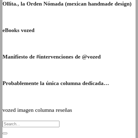
Ollita., la Orden Nómada (mexican handmade design)
eBooks vozed
Manifiesto de #intervenciones de @vozed
Probablemente la única columna dedicada…
vozed imagen columna reseñas