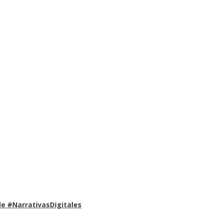
e #NarrativasDigitales