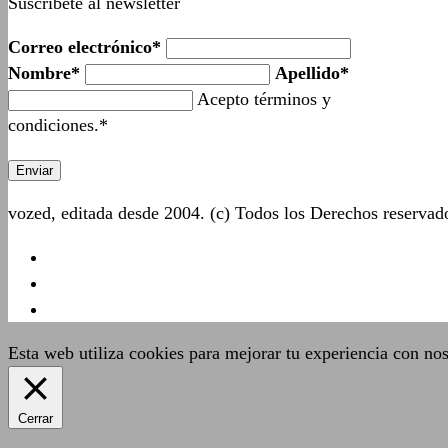
Suscríbete al newsletter
Correo electrónico*
Nombre*
Apellido*
Acepto términos y
condiciones.*
vozed, editada desde 2004. (c) Todos los Derechos reserva
Esta web utiliza cookies para mejorar tu experiencia con no
Cerrar