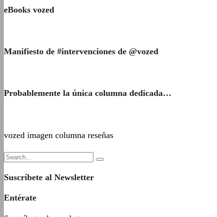
eBooks vozed
Manifiesto de #intervenciones de @vozed
Probablemente la única columna dedicada…
vozed imagen columna reseñas
Suscríbete al Newsletter
Entérate