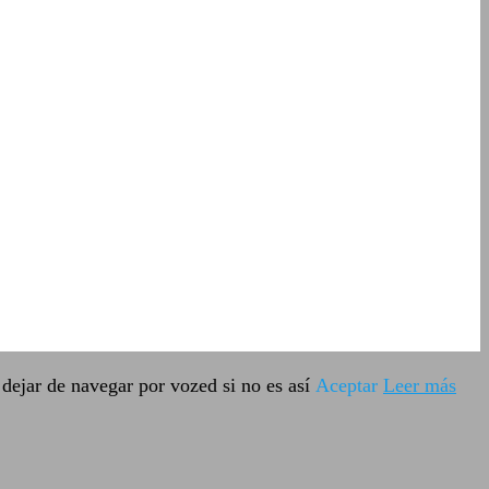
dejar de navegar por vozed si no es así
Aceptar
Leer más