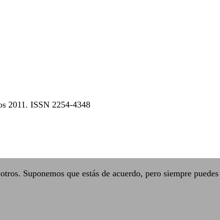
dos 2011. ISSN 2254-4348
sotros. Suponemos que estás de acuerdo, pero siempre puedes 