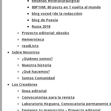
Reseñas #literaturaDigital
80P1VM: 80 posts en 1 vuelta al mundo
blog vozed (de la redacción)
blog de Poesía
Rusia 2018
Proyecto editorial: ebooks
Hemeroteca
readLists
Sobre Nosotros
¿Quiénes somos?
Nuestra historia
¿Qué hacemos?
Somos Comunidad
Los Creadores
línea editorial
Convocatorias para la revista
Laboratorio Hoguera. Convocatoria permanente d
Envíanos tu manuscrito – Proyecto editorial