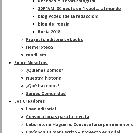
Reseñas #literaturaDigital
80P1VM: 80 posts en 1 vuelta al mundo
blog vozed (de la redacción)
blog de Poesía
Rusia 2018
Proyecto editorial: ebooks
Hemeroteca
readLists
Sobre Nosotros
¿Quiénes somos?
Nuestra historia
¿Qué hacemos?
Somos Comunidad
Los Creadores
línea editorial
Convocatorias para la revista
Laboratorio Hoguera. Convocatoria permanente d
Envíanos tu manuscrito – Proyecto editorial