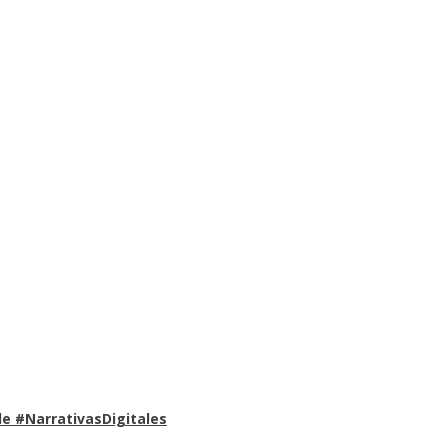
e #NarrativasDigitales