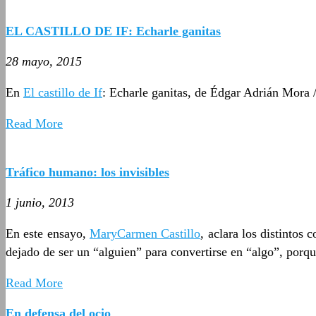
EL CASTILLO DE IF: Echarle ganitas
28 mayo, 2015
En
El castillo de If
: Echarle ganitas, de Édgar Adrián Mora 
Read More
Tráfico humano: los invisibles
1 junio, 2013
En este ensayo,
MaryCarmen Castillo
, aclara los distintos
dejado de ser un “alguien” para convertirse en “algo”, porqu
Read More
En defensa del ocio