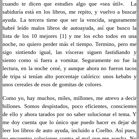
cuando te dicen que estudies algo que «sea útil». La
sabiduría está en los libros, me repito, y vuelvo a buscar
ayuda. La tercera tiene que ser la vencida, seguramente
habré leído malos libros de autoayuda, así que busco la
lista de los 10 mejores [1] y me los echo todos en una
noche, no quiero perder más el tiempo. Termino, pero me
sigo sintiendo igual, las vísceras siguen fastidiando y
siento como si fuera a vomitar. Seguramente no fue la
lectura, en la noche cené, y aunque ahora no fueron tacos
de tripa si tenían alto porcentaje calórico: unos kebabs y
unos cereales de esos de gomitas de colores.
Como yo, hay muchos, miles, millones, me atrevo a decir
billones. Somos despistados, poco eficientes, conscientes
de ello y ahora tarados por no saber solucionar el tema. Y
me doy cuenta que lo único que puedo hacer es dejar de
leer los libros de auto ayuda, incluido a Coelho. Así pues,
no encuentro soluciones contra el mal que me acecha. No