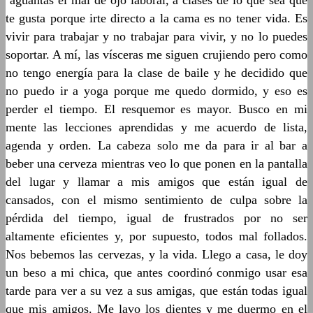
aguantas el mal de ojo laboral, a clases de lo que sea que
te gusta porque irte directo a la cama es no tener vida. Es
vivir para trabajar y no trabajar para vivir, y no lo puedes
soportar. A mí, las vísceras me siguen crujiendo pero como
no tengo energía para la clase de baile y he decidido que
no puedo ir a yoga porque me quedo dormido, y eso es
perder el tiempo. El resquemor es mayor. Busco en mi
mente las lecciones aprendidas y me acuerdo de lista,
agenda y orden. La cabeza solo me da para ir al bar a
beber una cerveza mientras veo lo que ponen en la pantalla
del lugar y llamar a mis amigos que están igual de
cansados, con el mismo sentimiento de culpa sobre la
pérdida del tiempo, igual de frustrados por no ser
altamente eficientes y, por supuesto, todos mal follados.
Nos bebemos las cervezas, y la vida. Llego a casa, le doy
un beso a mi chica, que antes coordinó conmigo usar esa
tarde para ver a su vez a sus amigas, que están todas igual
que mis amigos. Me lavo los dientes y me duermo en el