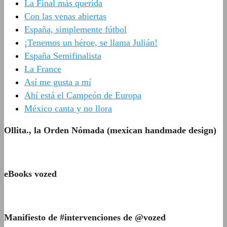
La Final más querida
Con las venas abiertas
España, simplemente fútbol
¡Tenemos un héroe, se llama Julián!
España Semifinalista
La France
Así me gusta a mí
Ahí está el Campeón de Europa
México canta y no llora
Ollita., la Orden Nómada (mexican handmade design)
eBooks vozed
Manifiesto de #intervenciones de @vozed