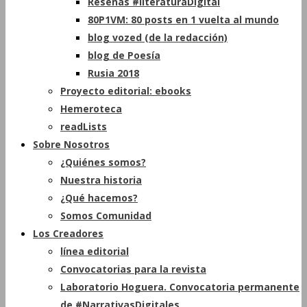
Reseñas #literaturaDigital
80P1VM: 80 posts en 1 vuelta al mundo
blog vozed (de la redacción)
blog de Poesía
Rusia 2018
Proyecto editorial: ebooks
Hemeroteca
readLists
Sobre Nosotros
¿Quiénes somos?
Nuestra historia
¿Qué hacemos?
Somos Comunidad
Los Creadores
línea editorial
Convocatorias para la revista
Laboratorio Hoguera. Convocatoria permanente
de #NarrativasDigitales