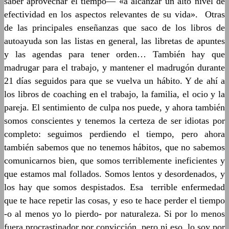
saber aprovechar el tiempo― «a alcanzar un alto nivel de
efectividad en los aspectos relevantes de su vida». Otras
de las principales enseñanzas que saco de los libros de
autoayuda son las listas en general, las libretas de apuntes
y las agendas para tener orden… También hay que
madrugar para el trabajo, y mantener el madrugón durante
21 días seguidos para que se vuelva un hábito. Y de ahí a
los libros de coaching en el trabajo, la familia, el ocio y la
pareja. El sentimiento de culpa nos puede, y ahora también
somos conscientes y tenemos la certeza de ser idiotas por
completo: seguimos perdiendo el tiempo, pero ahora
también sabemos que no tenemos hábitos, que no sabemos
comunicarnos bien, que somos terriblemente ineficientes y
que estamos mal follados. Somos lentos y desordenados, y
los hay que somos despistados. Esa terrible enfermedad
que te hace repetir las cosas, y eso te hace perder el tiempo
-o al menos yo lo pierdo- por naturaleza. Si por lo menos
fuera procrastinador por convicción, pero ni eso, lo soy por