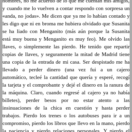
nombres, no me acuerdo de lo que me cuentan mis amigos,
y cuando me lo vuelven a contar respondo con sorpresa un
«anda, no jodas». Me dicen que ya me lo habían contado y
les digo que ni en broma me hubiera olvidado que Susanita
se ha liado con Menganito (más aún porque la Susanita
está muy buena y Menganito es muy feo). Me olvido las
llaves, o simplemente las pierdo. He tenido que repartir
copias de llaves, y seguramente la mitad de Madrid tiene
una copia de la entrada de mi casa. Ser despistado me ha
llevado a perder dinero (una vez fui a un cajero
automático, tecleé la cantidad que quería y esperé, recogí
la tarjeta y el comprobante y dejé el dinero en la ranura de
la máquina. Claro, cuando regresé al cajero ya no había
billetes), perder besos por no estar atento a las
insinuaciones de la chica en cuestión y hasta perder
trabajos. Pierdo los trenes o los autobuses para ir a un
compromiso, pierdo los libros que llevo en la mano, pierdo
la paciencia y pierdo relaciones personales. Y pierdo el