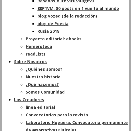
Reseñas #literaturaDigital
80P1VM: 80 posts en 1 vuelta al mundo
blog vozed (de la redacción)
blog de Poesía
Rusia 2018
Proyecto editorial: ebooks
Hemeroteca
readLists
Sobre Nosotros
¿Quiénes somos?
Nuestra historia
¿Qué hacemos?
Somos Comunidad
Los Creadores
línea editorial
Convocatorias para la revista
Laboratorio Hoguera. Convocatoria permanente
de #NarrativasDigitales