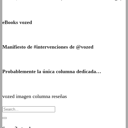
eBooks vozed
Manifiesto de #intervenciones de @vozed
Probablemente la única columna dedicada…
vozed imagen columna reseñas