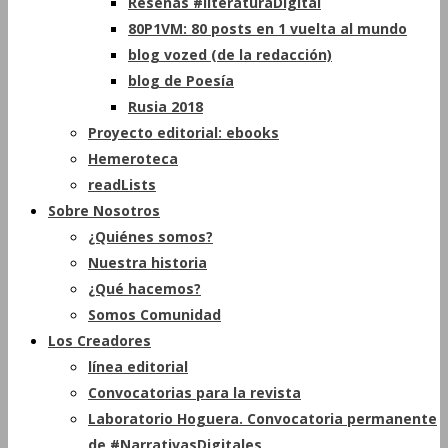
Reseñas #literaturaDigital
80P1VM: 80 posts en 1 vuelta al mundo
blog vozed (de la redacción)
blog de Poesía
Rusia 2018
Proyecto editorial: ebooks
Hemeroteca
readLists
Sobre Nosotros
¿Quiénes somos?
Nuestra historia
¿Qué hacemos?
Somos Comunidad
Los Creadores
línea editorial
Convocatorias para la revista
Laboratorio Hoguera. Convocatoria permanente
de #NarrativasDigitales