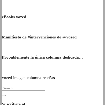
eBooks vozed
Manifiesto de #intervenciones de @vozed
Probablemente la única columna dedicada…
vozed imagen columna reseñas
Suscríbete al