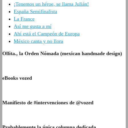
¡Tenemos un héroe, se llama Julián!
España Semifinalista
La France
Así me gusta a mí
Ahí está el Campeón de Europa
México canta y no llora
Ollita., la Orden Nómada (mexican handmade design)
eBooks vozed
Manifiesto de #intervenciones de @vozed
Probablemente la única columna dedicada…