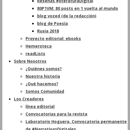
Reseñas #literaturaDigital
80P1VM: 80 posts en 1 vuelta al mundo
blog vozed (de la redacción)
blog de Poesía
Rusia 2018
Proyecto editorial: ebooks
Hemeroteca
readLists
Sobre Nosotros
¿Quiénes somos?
Nuestra historia
¿Qué hacemos?
Somos Comunidad
Los Creadores
línea editorial
Convocatorias para la revista
Laboratorio Hoguera. Convocatoria permanente
de #NarrativasDigitales