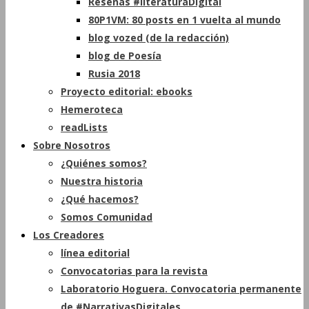
Reseñas #literaturaDigital
80P1VM: 80 posts en 1 vuelta al mundo
blog vozed (de la redacción)
blog de Poesía
Rusia 2018
Proyecto editorial: ebooks
Hemeroteca
readLists
Sobre Nosotros
¿Quiénes somos?
Nuestra historia
¿Qué hacemos?
Somos Comunidad
Los Creadores
línea editorial
Convocatorias para la revista
Laboratorio Hoguera. Convocatoria permanente
de #NarrativasDigitales