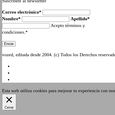
Suscríbete al newsletter
Correo electrónico*
Nombre*
Apellido*
Acepto términos y
condiciones.*
vozed, editada desde 2004. (c) Todos los Derechos reserva
Esta web utiliza cookies para mejorar tu experiencia con no
Cerrar