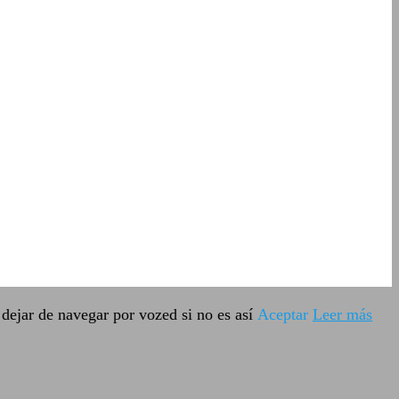
dejar de navegar por vozed si no es así
Aceptar
Leer más