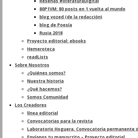
Reseñas #literaturaDigital
80P1VM: 80 posts en 1 vuelta al mundo
blog vozed (de la redacción)
blog de Poesía
Rusia 2018
Proyecto editorial: ebooks
Hemeroteca
readLists
Sobre Nosotros
¿Quiénes somos?
Nuestra historia
¿Qué hacemos?
Somos Comunidad
Los Creadores
línea editorial
Convocatorias para la revista
Laboratorio Hoguera. Convocatoria permanente d
Envíanos tu manuscrito – Proyecto editorial