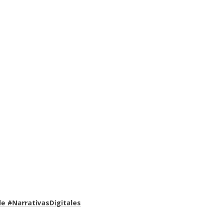
e #NarrativasDigitales