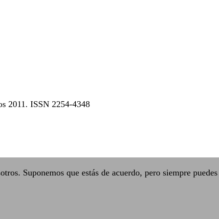
dos 2011. ISSN 2254-4348
sotros. Suponemos que estás de acuerdo, pero siempre puedes 