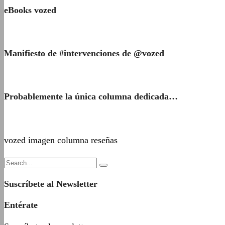
eBooks vozed
Manifiesto de #intervenciones de @vozed
Probablemente la única columna dedicada…
vozed imagen columna reseñas
Suscríbete al Newsletter
Entérate