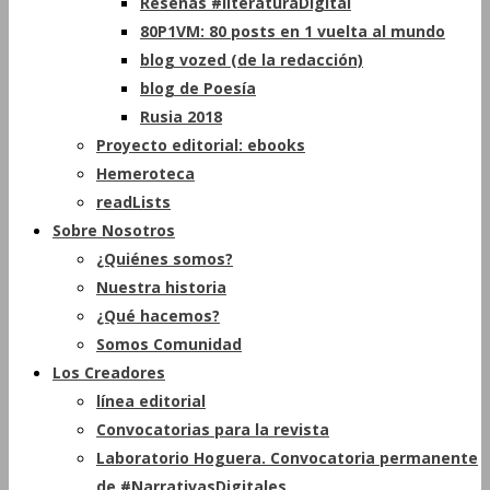
Reseñas #literaturaDigital
80P1VM: 80 posts en 1 vuelta al mundo
blog vozed (de la redacción)
blog de Poesía
Rusia 2018
Proyecto editorial: ebooks
Hemeroteca
readLists
Sobre Nosotros
¿Quiénes somos?
Nuestra historia
¿Qué hacemos?
Somos Comunidad
Los Creadores
línea editorial
Convocatorias para la revista
Laboratorio Hoguera. Convocatoria permanente
de #NarrativasDigitales