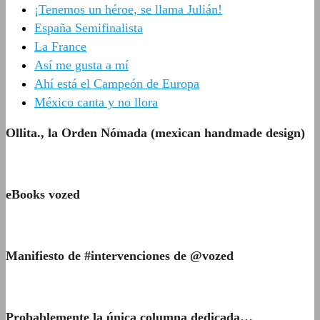
¡Tenemos un héroe, se llama Julián!
España Semifinalista
La France
Así me gusta a mí
Ahí está el Campeón de Europa
México canta y no llora
Ollita., la Orden Nómada (mexican handmade design)
eBooks vozed
Manifiesto de #intervenciones de @vozed
Probablemente la única columna dedicada…