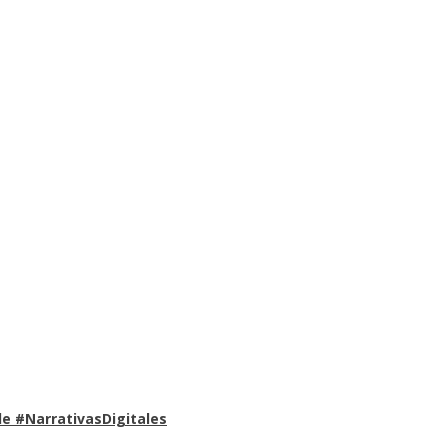
e #NarrativasDigitales