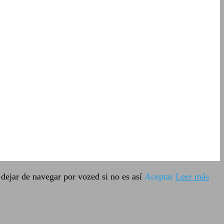
dejar de navegar por vozed si no es así
Aceptar
Leer más