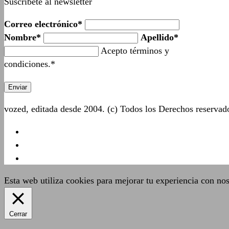
Suscríbete al newsletter
Correo electrónico*
Nombre*
Apellido*
Acepto términos y
condiciones.*
vozed, editada desde 2004. (c) Todos los Derechos reserva
Esta web utiliza cookies para mejorar tu experiencia con no
Cerrar