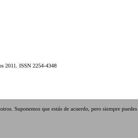
dos 2011. ISSN 2254-4348
sotros. Suponemos que estás de acuerdo, pero siempre puedes 