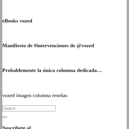
eBooks vozed
Manifiesto de #intervenciones de @vozed
Probablemente la única columna dedicada…
vozed imagen columna reseñas
Suscríbete al