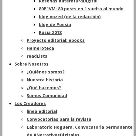
Reseñas #literaturaDigital
80P1VM: 80 posts en 1 vuelta al mundo
blog vozed (de la redacción)
blog de Poesía
Rusia 2018
Proyecto editorial: ebooks
Hemeroteca
readLists
Sobre Nosotros
¿Quiénes somos?
Nuestra historia
¿Qué hacemos?
Somos Comunidad
Los Creadores
línea editorial
Convocatorias para la revista
Laboratorio Hoguera. Convocatoria permanente
de #NarrativasDigitales