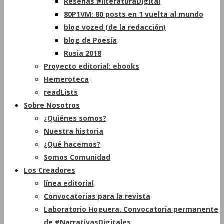
Reseñas #literaturaDigital
80P1VM: 80 posts en 1 vuelta al mundo
blog vozed (de la redacción)
blog de Poesía
Rusia 2018
Proyecto editorial: ebooks
Hemeroteca
readLists
Sobre Nosotros
¿Quiénes somos?
Nuestra historia
¿Qué hacemos?
Somos Comunidad
Los Creadores
línea editorial
Convocatorias para la revista
Laboratorio Hoguera. Convocatoria permanente
de #NarrativasDigitales