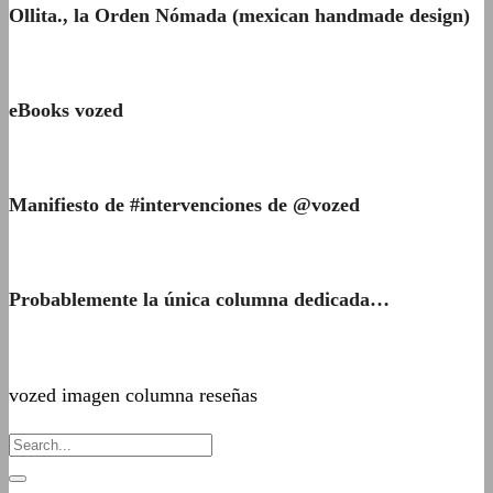
Ollita., la Orden Nómada (mexican handmade design)
eBooks vozed
Manifiesto de #intervenciones de @vozed
Probablemente la única columna dedicada…
vozed imagen columna reseñas