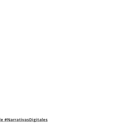
e #NarrativasDigitales