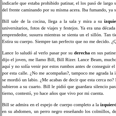
indicarle que estaba prohibido patinar, el los pasó de largo 
del frente caminando por su misma acera. Iba fumando, ya si
Bill sale de la cocina, llega a la sala y mira a su
izqui
universitarios, fotos de viajes y festejos. Ya era una déc
emprendedor, susurra mientras se sienta un el sillón. Tan t
Estira su cuerpo. Siempre tan perfecto que no me decido. ¿Qu
Lance lo saludó al verlo pasar por su
derecha
en sus patine
dijo el joven, me llamo Bill, Bill Rizer. Lance Beam, mucho
aquí y no solía venir por estos rumbos antes de conseguir e
por esta calle. ¿No me acompañas?, tampoco me agrada la id
se mordió un labio. ¿Me acabas de decir que esta cerca no? 
subieron a su cuarto. Bill le pidió que guardara silencio p
tierno, contestó, yo hace años que vivo por mi cuenta.
Bill se admira en el espejo de cuerpo completo a la
izquier
en su abdomen, un perro negro enseñando los colmillos, dej