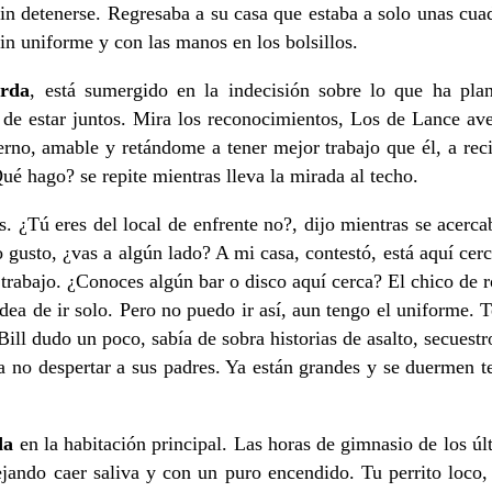
sin detenerse. Regresaba a su casa que estaba a solo unas cuad
n uniforme y con las manos en los bolsillos.
erda
, está sumergido en la indecisión sobre lo que ha pla
ada de estar juntos. Mira los reconocimientos, Los de Lance a
ierno, amable y retándome a tener mejor trabajo que él, a re
é hago? se repite mientras lleva la mirada al techo.
s. ¿Tú eres del local de enfrente no?, dijo mientras se acer
 gusto, ¿vas a algún lado? A mi casa, contestó, está aquí cer
l trabajo. ¿Conoces algún bar o disco aquí cerca? El chico d
ea de ir solo. Pero no puedo ir así, aun tengo el uniforme. 
Bill dudo un poco, sabía de sobra historias de asalto, secuest
ara no despertar a sus padres. Ya están grandes y se duermen 
da
en la habitación principal. Las horas de gimnasio de los ú
ando caer saliva y con un puro encendido. Tu perrito loco, d