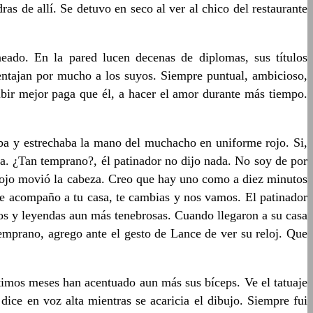
ras de allí. Se detuvo en seco al ver al chico del restaurante
neado. En la pared lucen decenas de diplomas, sus títulos
ventajan por mucho a los suyos. Siempre puntual, ambicioso,
cibir mejor paga que él, a hacer el amor durante más tiempo.
caba y estrechaba la mano del muchacho en uniforme rojo. Si,
ca. ¿Tan temprano?, él patinador no dijo nada. No soy de por
e rojo movió la cabeza. Creo que hay uno como a diez minutos
Te acompaño a tu casa, te cambias y nos vamos. El patinador
ros y leyendas aun más tenebrosas. Cuando llegaron a su casa
temprano, agrego ante el gesto de Lance de ver su reloj. Que
ltimos meses han acentuado aun más sus bíceps. Ve el tatuaje
ice en voz alta mientras se acaricia el dibujo. Siempre fui