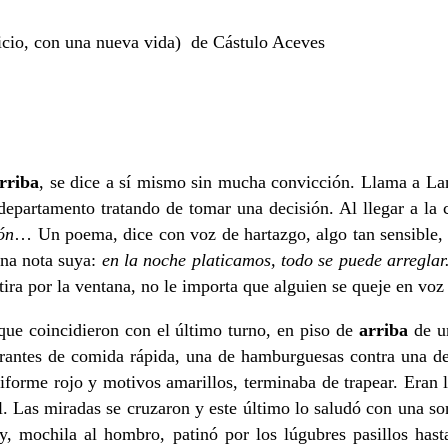
inicio, con una nueva vida) de Cástulo Aceves
rriba
, se dice a sí mismo sin mucha convicción. Llama a Lan
partamento tratando de tomar una decisión. Al llegar a la c
ón
… Un poema, dice con voz de hartazgo, algo tan sensible, 
na nota suya:
en la noche platicamos, todo se puede arreglar.
tira por la ventana, no le importa que alguien se queje en voz 
que coincidieron con el último turno, en piso de
arriba
de un
aurantes de comida rápida, una de hamburguesas contra una d
 uniforme rojo y motivos amarillos, terminaba de trapear. Eran 
. Las miradas se cruzaron y este último lo saludó con una sonr
y, mochila al hombro, patinó por los lúgubres pasillos hast