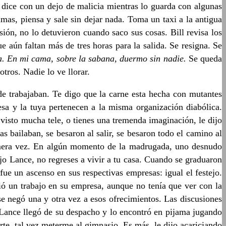
, dice con un dejo de malicia mientras lo guarda con algunas
mas, piensa y sale sin dejar nada. Toma un taxi a la antigua
ión, no lo detuvieron cuando saco sus cosas. Bill revisa los
 aún faltan más de tres horas para la salida. Se resigna. Se
ba. En mi cama, sobre la sabana, duermo sin nadie.
Se queda
tros. Nadie lo ve llorar.
nde trabajaban. Te digo que la carne esta hecha con mutantes
esa y la tuya pertenecen a la misma organización diabólica.
s visto mucha tele, o tienes una tremenda imaginación, le dijo
s bailaban, se besaron al salir, se besaron todo el camino al
primera vez. En algún momento de la madrugada, uno desnudo
ijo Lance, no regreses a vivir a tu casa. Cuando se graduaron
 un ascenso en sus respectivas empresas: igual el festejo.
ió un trabajo en su empresa, aunque no tenía que ver con la
se negó una y otra vez a esos ofrecimientos. Las discusiones
 Lance llegó de su despacho y lo encontró en pijama jugando
rte, tal vez meterme al gimnasio. Es más, le dijo acariciando