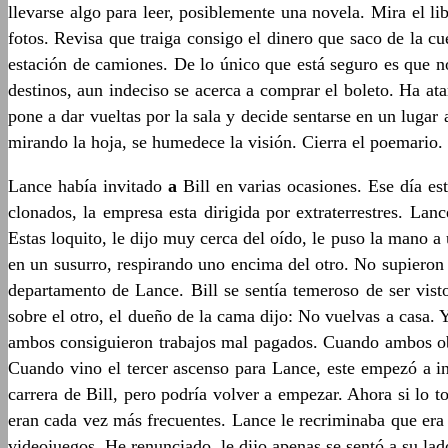
llevarse algo para leer, posiblemente una novela. Mira el l
fotos. Revisa que traiga consigo el dinero que saco de la c
estación de camiones. De lo único que está seguro es que no
destinos, aun indeciso se acerca a comprar el boleto. Ha at
pone a dar vueltas por la sala y decide sentarse en un lugar 
mirando la hoja, se humedece la visión. Cierra el poemario. E
Lance había invitado
a
Bill en varias ocasiones. Ese día es
clonados, la empresa esta dirigida por extraterrestres. La
Estas loquito, le dijo muy cerca del oído, le puso la mano a 
en un susurro, respirando uno encima del otro. No supieron q
departamento de Lance. Bill se sentía temeroso de ser vis
sobre el otro, el dueño de la cama dijo: No vuelvas a casa. 
ambos consiguieron trabajos mal pagados. Cuando ambos obt
Cuando vino el tercer ascenso para Lance, este empezó a in
carrera de Bill, pero podría volver a empezar. Ahora si lo 
eran cada vez más frecuentes. Lance le recriminaba que era
videojuegos. He renunciado, le dijo apenas se sentó a su lad