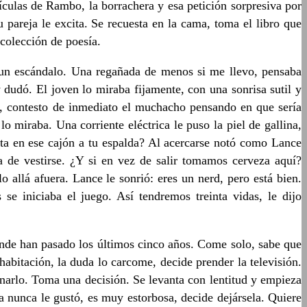
ículas de Rambo, la borrachera y esa petición sorpresiva por
u pareja le excita. Se recuesta en la cama, toma el libro que
 colección de poesía.
n un escándalo. Una regañada de menos si me llevo, pensaba
dudó. El joven lo miraba fijamente, con una sonrisa sutil y
o, contesto de inmediato el muchacho pensando en que sería
o miraba. Una corriente eléctrica le puso la piel de gallina,
esta en ese cajón a tu espalda? Al acercarse notó como Lance
a de vestirse. ¿Y si en vez de salir tomamos cerveza aquí?
 allá afuera. Lance le sonrió: eres un nerd, pero está bien.
 se iniciaba el juego. Así tendremos treinta vidas, le dijo
nde han pasado los últimos cinco años. Come solo, sabe que
abitación, la duda lo carcome, decide prender la televisión.
donarlo. Toma una decisión. Se levanta con lentitud y empieza
a nunca le gustó, es muy estorbosa, decide dejársela. Quiere