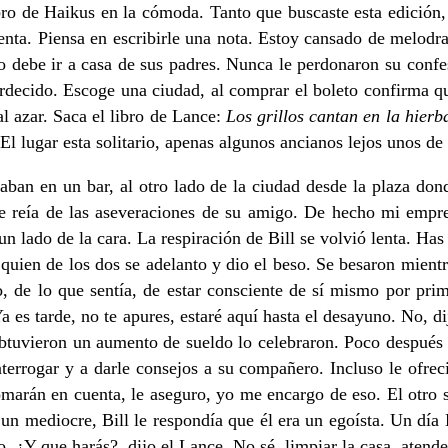
ibro de Haikus en la cómoda. Tanto que buscaste esta edición
uenta. Piensa en escribirle una nota. Estoy cansado de melodra
 debe ir a casa de sus padres. Nunca le perdonaron su confes
ardecido. Escoge una ciudad, al comprar el boleto confirma que
al azar. Saca el libro de Lance:
Los grillos cantan en la hier
l lugar esta solitario, apenas algunos ancianos lejos unos de o
taban en un bar, al otro lado de la ciudad desde la plaza do
nce reía de las aseveraciones de su amigo. De hecho mi empr
un lado de la cara. La respiración de Bill se volvió lenta. Ha
uien de los dos se adelanto y dio el beso. Se besaron mientra
to, de lo que sentía, de estar consciente de sí mismo por 
Ya es tarde, no te apures, estaré aquí hasta el desayuno. No, d
uvieron un aumento de sueldo lo celebraron. Poco después fue
terrogar y a darle consejos a su compañero. Incluso le ofrec
tomarán en cuenta, le aseguro, yo me encargo de eso. El otro 
 un mediocre, Bill le respondía que él era un egoísta. Un día
o. ¿Y que harás?, dijo el Lance. No sé, limpiar la casa, atende