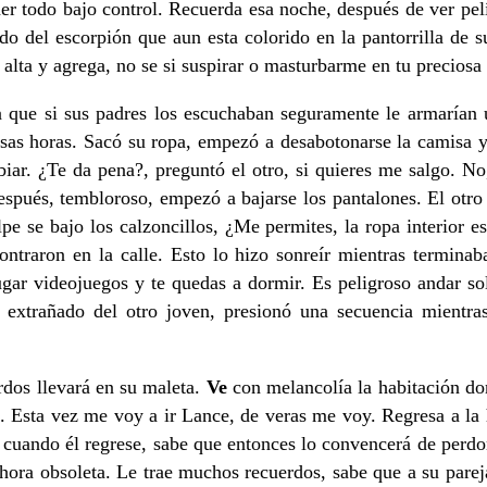
ener todo bajo control. Recuerda esa noche, después de ver pel
do del escorpión que aun esta colorido en la pantorrilla de s
 alta y agrega, no se si suspirar o masturbarme en tu preciosa
bia que si sus padres los escuchaban seguramente le armaría
sas horas. Sacó su ropa, empezó a desabotonarse la camisa y 
iar. ¿Te da pena?, preguntó el otro, si quieres me salgo. N
espués, tembloroso, empezó a bajarse los pantalones. El otro l
pe se bajo los calzoncillos, ¿Me permites, la ropa interior 
traron en la calle. Esto lo hizo sonreír mientras terminab
ar videojuegos y te quedas a dormir. Es peligroso andar solo
o extrañado del otro joven, presionó una secuencia mientras
rdos llevará en su maleta.
Ve
con melancolía la habitación do
. Esta vez me voy a ir Lance, de veras me voy. Regresa a la h
llí cuando él regrese, sabe que entonces lo convencerá de per
hora obsoleta. Le trae muchos recuerdos, sabe que a su parej