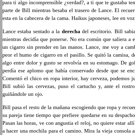
para ti algo incomprensible ¿verdad?, a ti que te gustaba t
parte de Bill mientras besaba el trasero de Lance. El recuer
esta en la cabecera de la cama. Haikus japoneses, lee en voz
Lance estaba sentado a la
derecha
del escritorio. Bill sa
mientras decidía que ponerse. No era común que saliera a e
un cigarro sin prender en las manos. Lance, me voy a camb
peor el humo de cigarro en el pasillo. Se quitó la camisa, d
algo entre dolor y gusto se revolvía en su estomago. De gol
perdía ese aplomo que había conservado desde que se encon
Comentó el chico en ropa interior, hay cerveza, podemos jug
Bill subió las cervezas, puso el cartucho y, ante el rostr
guiñándole un ojo.
Bill pasa el resto de la mañana escogiendo que ropa y recue
su pareja tiene tiempo que prefiere quedarse en su despacho
Pasan las horas, ve con angustia el reloj, no quiere estar a
a hacer una mochila para el camino. Mira la vieja consola a