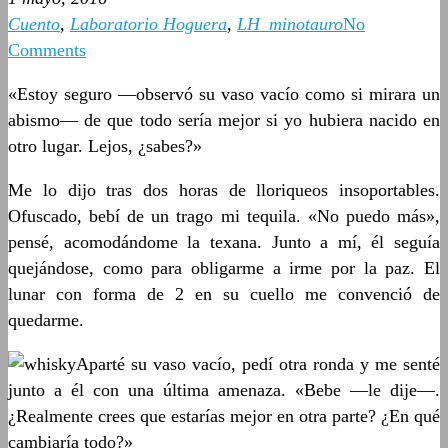
Cuento
,
Laboratorio Hoguera
,
LH_minotauro
No
Comments
«Estoy seguro —observó su vaso vacío como si mirara un
abismo— de que todo sería mejor si yo hubiera nacido en
otro lugar.
Lejos, ¿sabes?»
Me lo dijo tras dos horas de lloriqueos insoportables.
Ofuscado, bebí de un trago mi tequila. «No puedo más»,
pensé, acomodándome la texana. Junto a mí, él seguía
quejándose, como para obligarme a irme por la paz. El
lunar con forma de 2 en su cuello me convenció de
quedarme.
Aparté su vaso vacío, pedí otra ronda y me senté
junto a él con una última amenaza. «Bebe —le dije—.
¿Realmente crees que estarías mejor en otra parte? ¿En qué
cambiaría todo?»