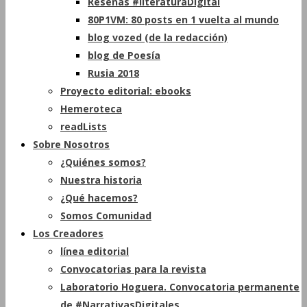
Reseñas #literaturaDigital
80P1VM: 80 posts en 1 vuelta al mundo
blog vozed (de la redacción)
blog de Poesía
Rusia 2018
Proyecto editorial: ebooks
Hemeroteca
readLists
Sobre Nosotros
¿Quiénes somos?
Nuestra historia
¿Qué hacemos?
Somos Comunidad
Los Creadores
línea editorial
Convocatorias para la revista
Laboratorio Hoguera. Convocatoria permanente
de #NarrativasDigitales