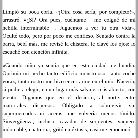
Limpió su boca ebria. «¡Otra cosa sería, por completo!»,
arrastró. «¿Sí? Ora pues, cuéntame —me colgué de mi
hebilla interminable—. Juguemos a ver tu otra vida».
Oculté todo, pero por poco me confieso. Sentado contra la
barra, bebí más, me revisé la chistera, le clavé los ojos: lo
escuché con atención infinita.
«Cuando niño ya sentía que en esta ciudad me hundía.
Oprimía mi pecho tanto edificio monstruoso, tanto coche
voraz; tanto rostro me hizo encerrarme en el mío. Nacería,
si pudiera elegir, en un lugar más salvaje, más abierto, con
viento. Digamos que en el desierto, al norte: entre
matorrales dispersos. Obligado a sobrevivir sin
supermercados ni aceras, me volvería menos tímido.
Sinvergüenza, incluso: cazador de serpientes, vaquero
indomable, cuatrero», gritó en éxtasis; casi me emocionó.