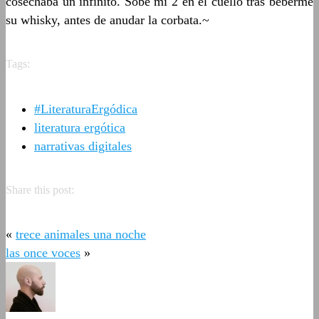
cosechaba un infinito. Sobé mi 2 en el cuello tras beberme
su whisky, antes de anudar la corbata.~
Tags:
#LiteraturaErgódica
literatura ergótica
narrativas digitales
Share this post:
«
trece animales una noche
las once voces
»