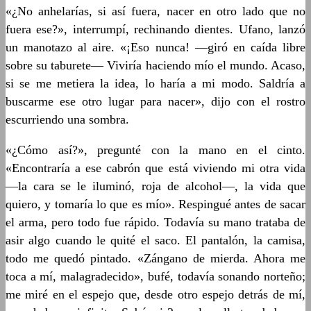
«¿No anhelarías, si así fuera, nacer en otro lado que no
fuera ese?», interrumpí, rechinando dientes. Ufano, lanzó
un manotazo al aire. «¡Eso nunca! —giró en caída libre
sobre su taburete— Viviría haciendo mío el mundo. Acaso,
si se me metiera la idea, lo haría a mi modo. Saldría a
buscarme ese otro lugar para nacer», dijo con el rostro
escurriendo una sombra.
«¿Cómo así?», pregunté con la mano en el cinto.
«Encontraría a ese cabrón que está viviendo mi otra vida
—la cara se le iluminó, roja de alcohol—, la vida que
quiero, y tomaría lo que es mío». Respingué antes de sacar
el arma, pero todo fue rápido. Todavía su mano trataba de
asir algo cuando le quité el saco. El pantalón, la camisa,
todo me quedó pintado. «Zángano de mierda. Ahora me
toca a mí, malagradecido», bufé, todavía sonando norteño;
me miré en el espejo que, desde otro espejo detrás de mí,