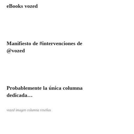
eBooks vozed
Manifiesto de #intervenciones de
@vozed
Probablemente la única columna
dedicada…
vozed imagen columna reseñas