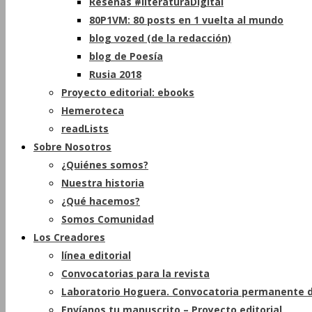
Reseñas #literaturaDigital
80P1VM: 80 posts en 1 vuelta al mundo
blog vozed (de la redacción)
blog de Poesía
Rusia 2018
Proyecto editorial: ebooks
Hemeroteca
readLists
Sobre Nosotros
¿Quiénes somos?
Nuestra historia
¿Qué hacemos?
Somos Comunidad
Los Creadores
línea editorial
Convocatorias para la revista
Laboratorio Hoguera. Convocatoria permanente d
Envíanos tu manuscrito – Proyecto editorial