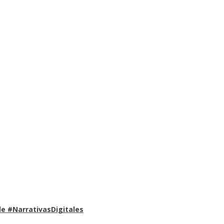
e #NarrativasDigitales