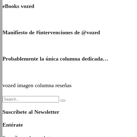
eBooks vozed
Manifiesto de #intervenciones de @vozed
Probablemente la única columna dedicada…
vozed imagen columna reseñas
Suscríbete al Newsletter
Entérate