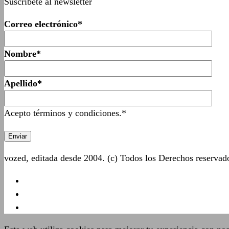
Suscríbete al newsletter
Correo electrónico*
Nombre*
Apellido*
Acepto términos y condiciones.*
vozed, editada desde 2004. (c) Todos los Derechos reserva