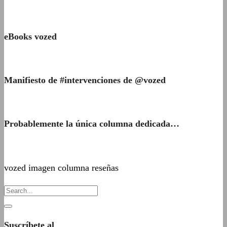
eBooks vozed
Manifiesto de #intervenciones de @vozed
Probablemente la única columna dedicada…
vozed imagen columna reseñas
Suscríbete al