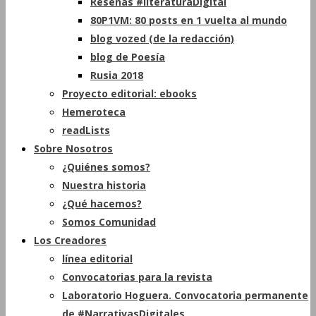
Reseñas #literaturaDigital
80P1VM: 80 posts en 1 vuelta al mundo
blog vozed (de la redacción)
blog de Poesía
Rusia 2018
Proyecto editorial: ebooks
Hemeroteca
readLists
Sobre Nosotros
¿Quiénes somos?
Nuestra historia
¿Qué hacemos?
Somos Comunidad
Los Creadores
línea editorial
Convocatorias para la revista
Laboratorio Hoguera. Convocatoria permanente
de #NarrativasDigitales