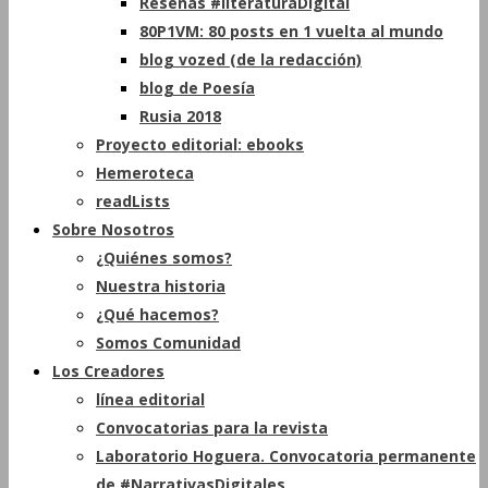
Reseñas #literaturaDigital
80P1VM: 80 posts en 1 vuelta al mundo
blog vozed (de la redacción)
blog de Poesía
Rusia 2018
Proyecto editorial: ebooks
Hemeroteca
readLists
Sobre Nosotros
¿Quiénes somos?
Nuestra historia
¿Qué hacemos?
Somos Comunidad
Los Creadores
línea editorial
Convocatorias para la revista
Laboratorio Hoguera. Convocatoria permanente
de #NarrativasDigitales