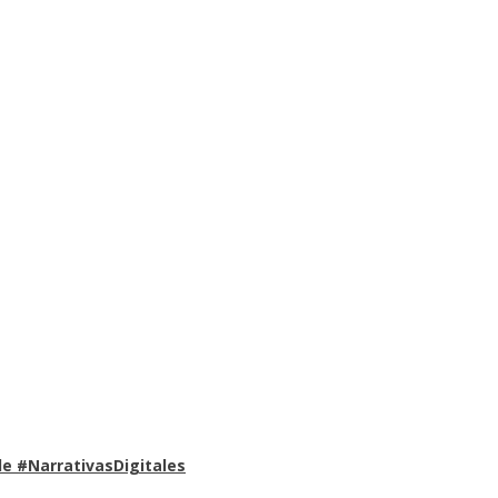
e #NarrativasDigitales