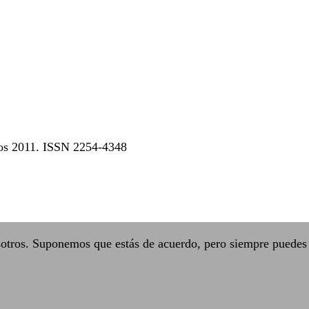
dos 2011. ISSN 2254-4348
sotros. Suponemos que estás de acuerdo, pero siempre puedes 