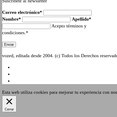
Suscríbete al newsletter
Correo electrónico*
Nombre*
Apellido*
Acepto términos y
condiciones.*
vozed, editada desde 2004. (c) Todos los Derechos reserva
Esta web utiliza cookies para mejorar tu experiencia con no
Cerrar