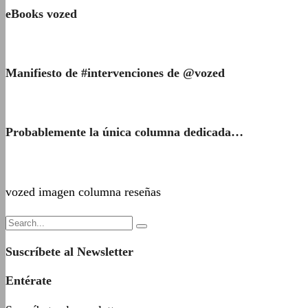
eBooks vozed
Manifiesto de #intervenciones de @vozed
Probablemente la única columna dedicada…
vozed imagen columna reseñas
Suscríbete al Newsletter
Entérate