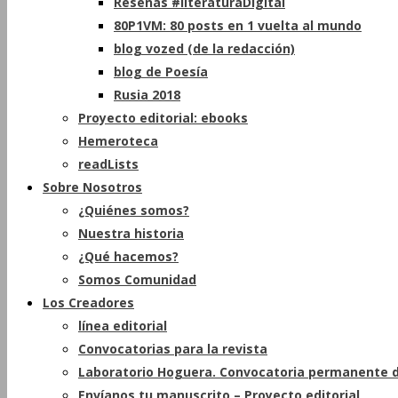
Reseñas #literaturaDigital
80P1VM: 80 posts en 1 vuelta al mundo
blog vozed (de la redacción)
blog de Poesía
Rusia 2018
Proyecto editorial: ebooks
Hemeroteca
readLists
Sobre Nosotros
¿Quiénes somos?
Nuestra historia
¿Qué hacemos?
Somos Comunidad
Los Creadores
línea editorial
Convocatorias para la revista
Laboratorio Hoguera. Convocatoria permanente d
Envíanos tu manuscrito – Proyecto editorial