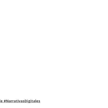
e #NarrativasDigitales