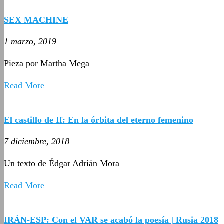
SEX MACHINE
1 marzo, 2019
Pieza por Martha Mega
Read More
El castillo de If: En la órbita del eterno femenino
7 diciembre, 2018
Un texto de Édgar Adrián Mora
Read More
IRÁN-ESP: Con el VAR se acabó la poesía | Rusia 2018