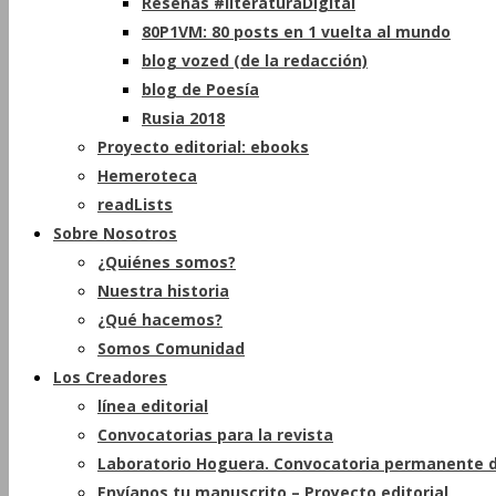
Reseñas #literaturaDigital
80P1VM: 80 posts en 1 vuelta al mundo
blog vozed (de la redacción)
blog de Poesía
Rusia 2018
Proyecto editorial: ebooks
Hemeroteca
readLists
Sobre Nosotros
¿Quiénes somos?
Nuestra historia
¿Qué hacemos?
Somos Comunidad
Los Creadores
línea editorial
Convocatorias para la revista
Laboratorio Hoguera. Convocatoria permanente d
Envíanos tu manuscrito – Proyecto editorial