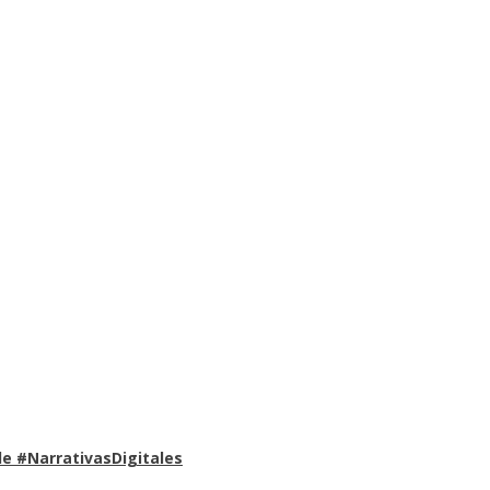
e #NarrativasDigitales