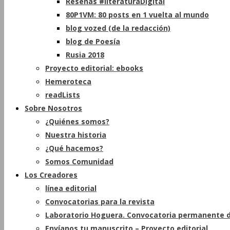
Reseñas #literaturaDigital
80P1VM: 80 posts en 1 vuelta al mundo
blog vozed (de la redacción)
blog de Poesía
Rusia 2018
Proyecto editorial: ebooks
Hemeroteca
readLists
Sobre Nosotros
¿Quiénes somos?
Nuestra historia
¿Qué hacemos?
Somos Comunidad
Los Creadores
línea editorial
Convocatorias para la revista
Laboratorio Hoguera. Convocatoria permanente d
Envíanos tu manuscrito – Proyecto editorial