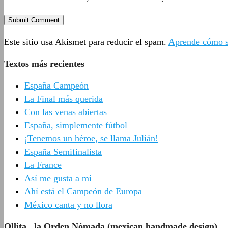
Este sitio usa Akismet para reducir el spam.
Aprende cómo se
Textos más recientes
España Campeón
La Final más querida
Con las venas abiertas
España, simplemente fútbol
¡Tenemos un héroe, se llama Julián!
España Semifinalista
La France
Así me gusta a mí
Ahí está el Campeón de Europa
México canta y no llora
Ollita., la Orden Nómada (mexican handmade design)