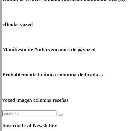
eBooks vozed
Manifiesto de #intervenciones de @vozed
Probablemente la única columna dedicada…
vozed imagen columna reseñas
Suscríbete al Newsletter