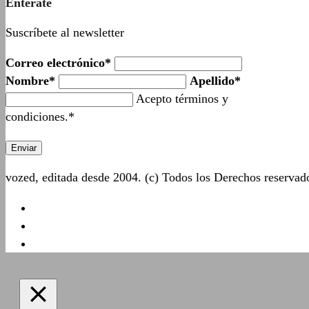
Entérate
Suscríbete al newsletter
Correo electrónico*
Nombre*
Apellido*
Acepto términos y
condiciones.*
vozed, editada desde 2004. (c) Todos los Derechos reserva