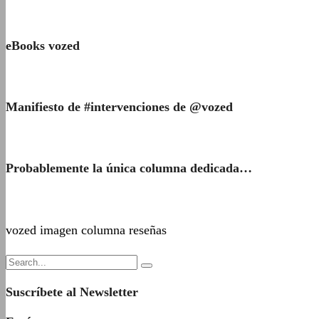
eBooks vozed
Manifiesto de #intervenciones de @vozed
Probablemente la única columna dedicada…
vozed imagen columna reseñas
Suscríbete al Newsletter