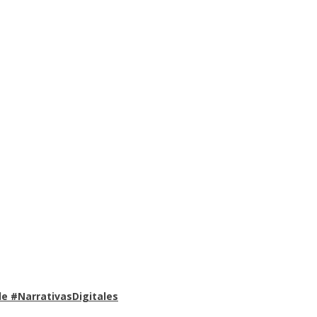
e #NarrativasDigitales