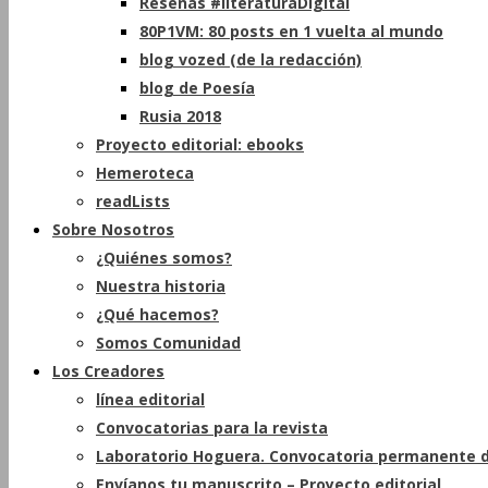
Reseñas #literaturaDigital
80P1VM: 80 posts en 1 vuelta al mundo
blog vozed (de la redacción)
blog de Poesía
Rusia 2018
Proyecto editorial: ebooks
Hemeroteca
readLists
Sobre Nosotros
¿Quiénes somos?
Nuestra historia
¿Qué hacemos?
Somos Comunidad
Los Creadores
línea editorial
Convocatorias para la revista
Laboratorio Hoguera. Convocatoria permanente d
Envíanos tu manuscrito – Proyecto editorial