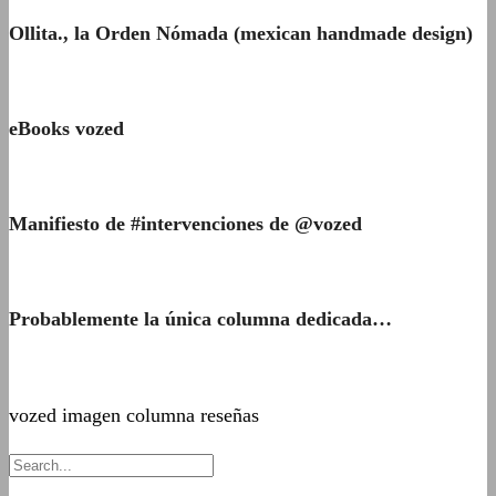
Ollita., la Orden Nómada (mexican handmade design)
eBooks vozed
Manifiesto de #intervenciones de @vozed
Probablemente la única columna dedicada…
vozed imagen columna reseñas