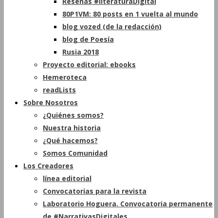
Reseñas #literaturaDigital
80P1VM: 80 posts en 1 vuelta al mundo
blog vozed (de la redacción)
blog de Poesía
Rusia 2018
Proyecto editorial: ebooks
Hemeroteca
readLists
Sobre Nosotros
¿Quiénes somos?
Nuestra historia
¿Qué hacemos?
Somos Comunidad
Los Creadores
línea editorial
Convocatorias para la revista
Laboratorio Hoguera. Convocatoria permanente
de #NarrativasDigitales