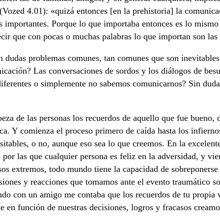
(Vozed 4.01): «quizá entonces [en la prehistoria] la comunic
s importantes. Porque lo que importaba entonces es lo mismo 
cir que con pocas o muchas palabras lo que importan son las
sin dudas problemas comunes, tan comunes que son inevitables
cación? Las conversaciones de sordos y los diálogos de besu
n diferentes o simplemente no sabemos comunicarnos? Sin dud
beza de las personas los recuerdos de aquello que fue bueno,
ca. Y comienza el proceso primero de caída hasta los infiernos
nsitables, o no, aunque eso sea lo que creemos. En la excelen
 por las que cualquier persona es feliz en la adversidad, y vi
asos extremos, todo mundo tiene la capacidad de sobreponerse 
isiones y reacciones que tomamos ante el evento traumático 
lando con un amigo me contaba que los recuerdos de tu propia 
de en función de nuestras decisiones, logros y fracasos creamo