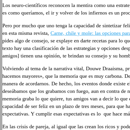
Los neuro-científicos reconocen la mentira como una estrateg
es como queríamos, el ir y volver de los infiernos es un pr
Pero por mucho que uno tenga la capacidad de sintetizar feli
en esta misma revista,
Carne, chile y mole: las opciones par
pides algo de consejo, se explaye en darte recetas para lo qu
texto hay una clasificación de las estrategias y opciones de
amigos] tienen una opinión, te brindan su consejo y su hom
Volviendo al tema de la narrativa vital, Douwe Draaisma, pro
hacemos mayores», que la memoria que es muy carbona. Dev
manera de acordarnos. De hecho, los eventos donde existe e
deseábamos que los grabamos con fuego, aun en contra de nue
memoria graba lo que quiere, tus amigos van a decir lo que q
capacidad de ser feliz en un plazo de tres meses, para que
expectativas. Y cumplir esas expectativas es lo que hace más
En las crisis de pareja, al igual que las crean los ricos y 