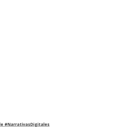
e #NarrativasDigitales