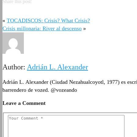
Share this post:
«
TOCADISCOS: Crisis? What Crisis?
Crisis millonaria: River al descenso
»
Author:
Adrián L. Alexander
Adrián L. Alexander (Ciudad Nezahualcoyotl, 1977) es escrit
barrendero de vozed. @vozeando
Leave a Comment