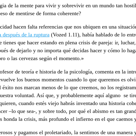
ia de la mente para vivir y sobrevivir en un mundo tan hostil,
oceso de mentirse de forma coherente?
cidad hacen falta referencias que nos ubiquen en una situación
a después de la ruptura
(Vozed 1.11), había hablado de lo entr
e tienes que hacer estando en plena crisis de pareja: ir, luchar
spués de dejarlo y no importa qué decidas hacer y cómo lo hag
bro o las cervezas según el momento.»
fesor de teoría e historia de la psicología, comenta en la in
uelve los buenos momentos cuando lo que queremos es olvida
l éxito nos marcan menos de lo que creemos, no los registram
stra voluntad. Así que, y probablemente aquí alguno se tire d
uieren, cuando estés viejo habrás inventado una historia coher
 hacer –lo que sea-, y sobre todo, por qué el abismo es tan g
 honda la crisis, más profundo el infierno en el que caemos y
poderosos y pagamos el proletariado, la sentimos de una maner