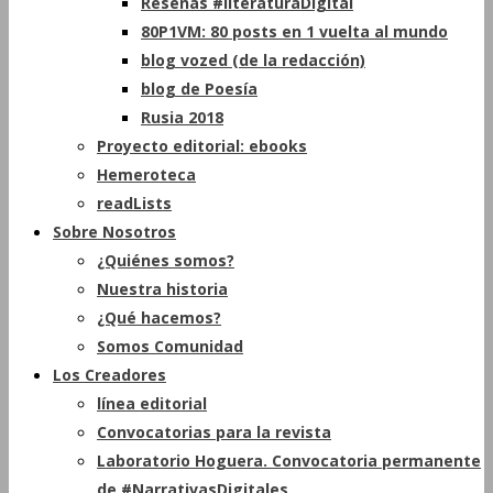
Reseñas #literaturaDigital
80P1VM: 80 posts en 1 vuelta al mundo
blog vozed (de la redacción)
blog de Poesía
Rusia 2018
Proyecto editorial: ebooks
Hemeroteca
readLists
Sobre Nosotros
¿Quiénes somos?
Nuestra historia
¿Qué hacemos?
Somos Comunidad
Los Creadores
línea editorial
Convocatorias para la revista
Laboratorio Hoguera. Convocatoria permanente
de #NarrativasDigitales