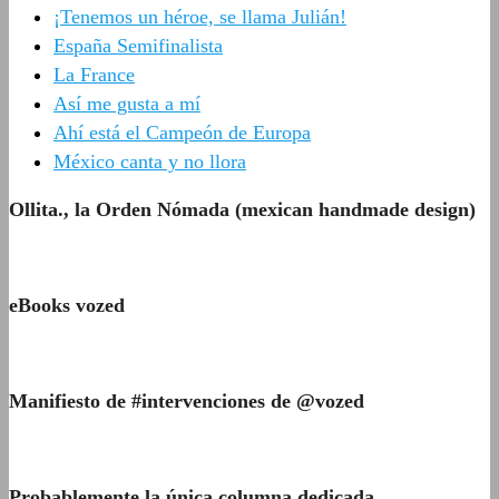
¡Tenemos un héroe, se llama Julián!
España Semifinalista
La France
Así me gusta a mí
Ahí está el Campeón de Europa
México canta y no llora
Ollita., la Orden Nómada (mexican handmade design)
eBooks vozed
Manifiesto de #intervenciones de @vozed
Probablemente la única columna dedicada…