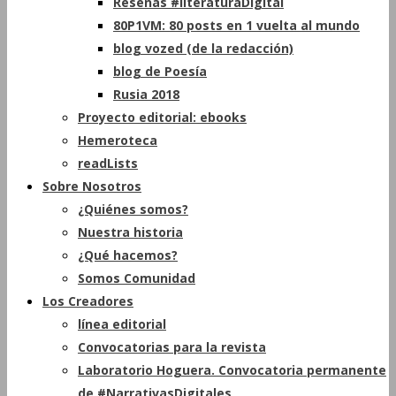
Reseñas #literaturaDigital
80P1VM: 80 posts en 1 vuelta al mundo
blog vozed (de la redacción)
blog de Poesía
Rusia 2018
Proyecto editorial: ebooks
Hemeroteca
readLists
Sobre Nosotros
¿Quiénes somos?
Nuestra historia
¿Qué hacemos?
Somos Comunidad
Los Creadores
línea editorial
Convocatorias para la revista
Laboratorio Hoguera. Convocatoria permanente
de #NarrativasDigitales