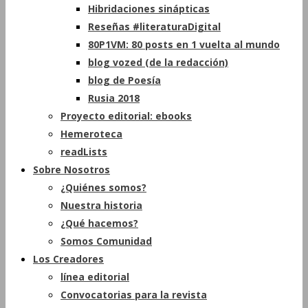
Hibridaciones sinápticas
Reseñas #literaturaDigital
80P1VM: 80 posts en 1 vuelta al mundo
blog vozed (de la redacción)
blog de Poesía
Rusia 2018
Proyecto editorial: ebooks
Hemeroteca
readLists
Sobre Nosotros
¿Quiénes somos?
Nuestra historia
¿Qué hacemos?
Somos Comunidad
Los Creadores
línea editorial
Convocatorias para la revista