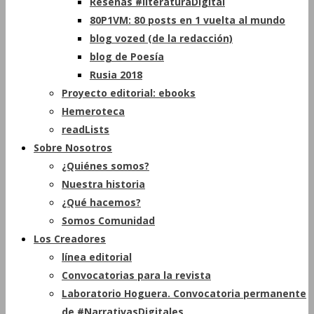
Reseñas #literaturaDigital
80P1VM: 80 posts en 1 vuelta al mundo
blog vozed (de la redacción)
blog de Poesía
Rusia 2018
Proyecto editorial: ebooks
Hemeroteca
readLists
Sobre Nosotros
¿Quiénes somos?
Nuestra historia
¿Qué hacemos?
Somos Comunidad
Los Creadores
línea editorial
Convocatorias para la revista
Laboratorio Hoguera. Convocatoria permanente
de #NarrativasDigitales