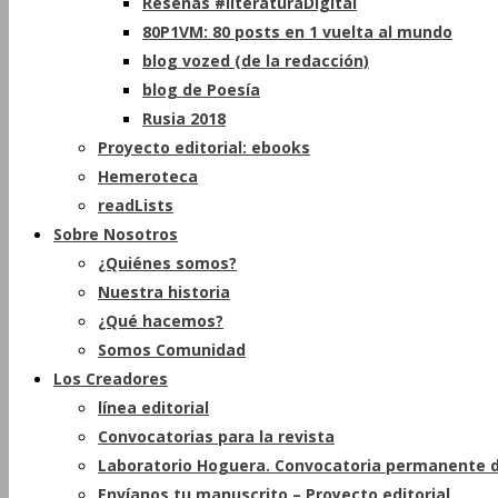
Reseñas #literaturaDigital
80P1VM: 80 posts en 1 vuelta al mundo
blog vozed (de la redacción)
blog de Poesía
Rusia 2018
Proyecto editorial: ebooks
Hemeroteca
readLists
Sobre Nosotros
¿Quiénes somos?
Nuestra historia
¿Qué hacemos?
Somos Comunidad
Los Creadores
línea editorial
Convocatorias para la revista
Laboratorio Hoguera. Convocatoria permanente d
Envíanos tu manuscrito – Proyecto editorial