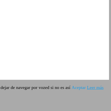
dejar de navegar por vozed si no es así
Aceptar
Leer más