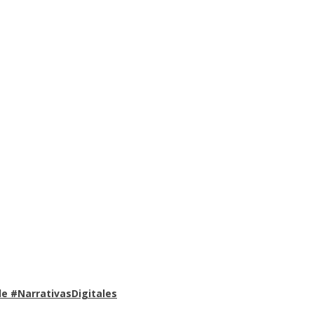
e #NarrativasDigitales