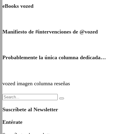
eBooks vozed
Manifiesto de #intervenciones de @vozed
Probablemente la única columna dedicada…
vozed imagen columna reseñas
Suscríbete al Newsletter
Entérate