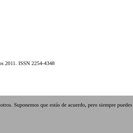
dos 2011. ISSN 2254-4348
sotros. Suponemos que estás de acuerdo, pero siempre puedes 