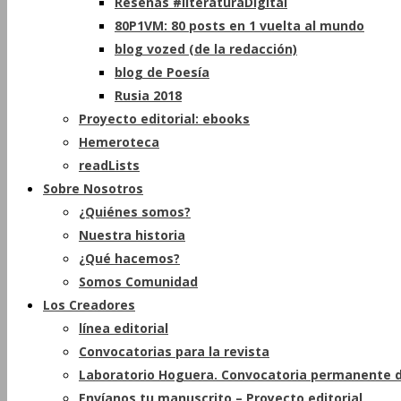
Reseñas #literaturaDigital
80P1VM: 80 posts en 1 vuelta al mundo
blog vozed (de la redacción)
blog de Poesía
Rusia 2018
Proyecto editorial: ebooks
Hemeroteca
readLists
Sobre Nosotros
¿Quiénes somos?
Nuestra historia
¿Qué hacemos?
Somos Comunidad
Los Creadores
línea editorial
Convocatorias para la revista
Laboratorio Hoguera. Convocatoria permanente d
Envíanos tu manuscrito – Proyecto editorial