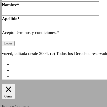
Nombre*
Apellido*
Acepto términos y condiciones.*
vozed, editada desde 2004. (c) Todos los Derechos reserva
Cerrar
Privacy Overview