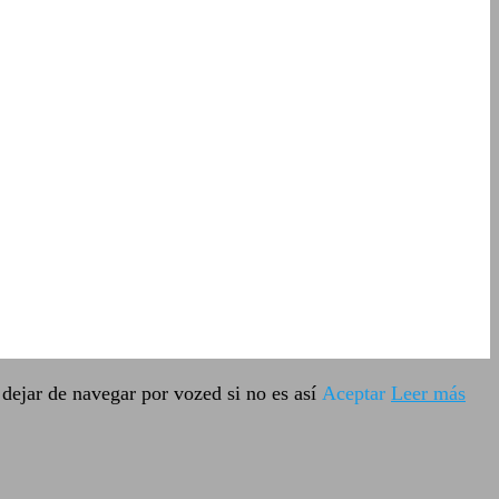
dejar de navegar por vozed si no es así
Aceptar
Leer más