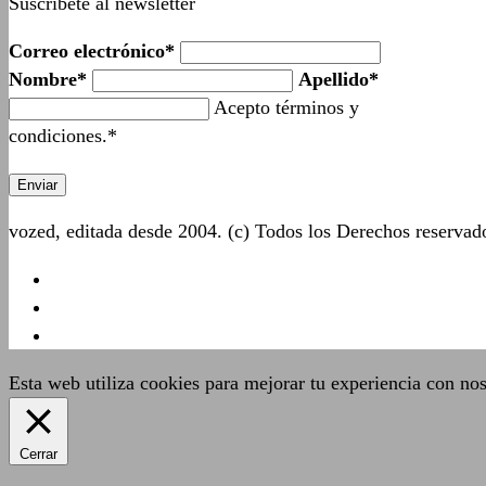
Suscríbete al newsletter
Correo electrónico*
Nombre*
Apellido*
Acepto términos y
condiciones.*
vozed, editada desde 2004. (c) Todos los Derechos reserva
Esta web utiliza cookies para mejorar tu experiencia con no
Cerrar