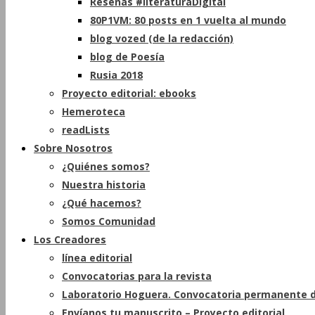
Reseñas #literaturaDigital
80P1VM: 80 posts en 1 vuelta al mundo
blog vozed (de la redacción)
blog de Poesía
Rusia 2018
Proyecto editorial: ebooks
Hemeroteca
readLists
Sobre Nosotros
¿Quiénes somos?
Nuestra historia
¿Qué hacemos?
Somos Comunidad
Los Creadores
línea editorial
Convocatorias para la revista
Laboratorio Hoguera. Convocatoria permanente d
Envíanos tu manuscrito – Proyecto editorial