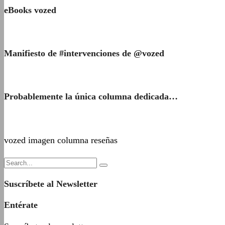
eBooks vozed
Manifiesto de #intervenciones de @vozed
Probablemente la única columna dedicada…
vozed imagen columna reseñas
Suscríbete al Newsletter
Entérate