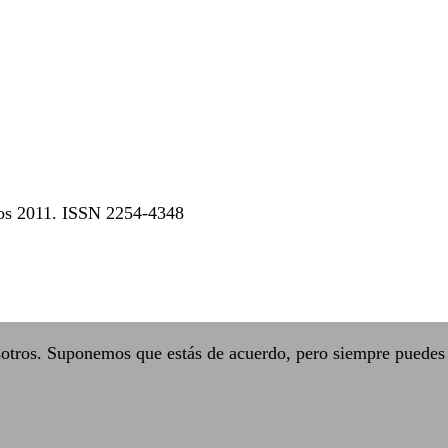
dos 2011. ISSN 2254-4348
sotros. Suponemos que estás de acuerdo, pero siempre puedes 