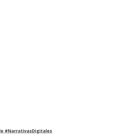
e #NarrativasDigitales