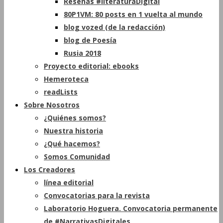
Reseñas #literaturaDigital
80P1VM: 80 posts en 1 vuelta al mundo
blog vozed (de la redacción)
blog de Poesía
Rusia 2018
Proyecto editorial: ebooks
Hemeroteca
readLists
Sobre Nosotros
¿Quiénes somos?
Nuestra historia
¿Qué hacemos?
Somos Comunidad
Los Creadores
línea editorial
Convocatorias para la revista
Laboratorio Hoguera. Convocatoria permanente
de #NarrativasDigitales