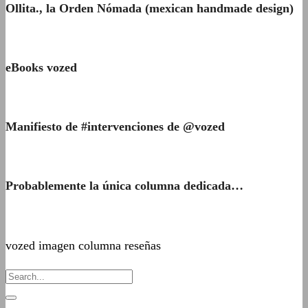
Ollita., la Orden Nómada (mexican handmade design)
eBooks vozed
Manifiesto de #intervenciones de @vozed
Probablemente la única columna dedicada…
vozed imagen columna reseñas