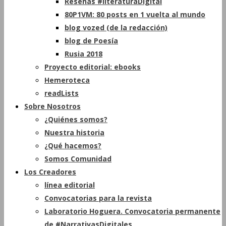
Reseñas #literaturaDigital
80P1VM: 80 posts en 1 vuelta al mundo
blog vozed (de la redacción)
blog de Poesía
Rusia 2018
Proyecto editorial: ebooks
Hemeroteca
readLists
Sobre Nosotros
¿Quiénes somos?
Nuestra historia
¿Qué hacemos?
Somos Comunidad
Los Creadores
línea editorial
Convocatorias para la revista
Laboratorio Hoguera. Convocatoria permanente
de #NarrativasDigitales