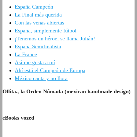
España Campeón
La Final más querida
Con las venas abiertas
España, simplemente fútbol
¡Tenemos un héroe, se llama Julián!
España Semifinalista
La France
Así me gusta a mí
Ahí está el Campeón de Europa
México canta y no llora
Ollita., la Orden Nómada (mexican handmade design)
eBooks vozed