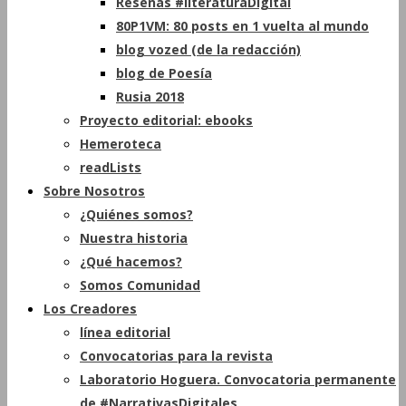
Reseñas #literaturaDigital
80P1VM: 80 posts en 1 vuelta al mundo
blog vozed (de la redacción)
blog de Poesía
Rusia 2018
Proyecto editorial: ebooks
Hemeroteca
readLists
Sobre Nosotros
¿Quiénes somos?
Nuestra historia
¿Qué hacemos?
Somos Comunidad
Los Creadores
línea editorial
Convocatorias para la revista
Laboratorio Hoguera. Convocatoria permanente
de #NarrativasDigitales