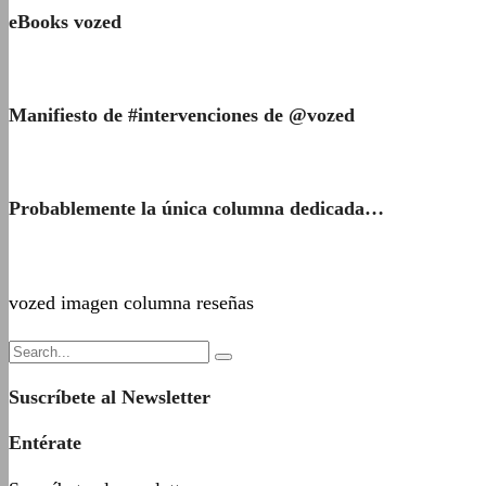
eBooks vozed
Manifiesto de #intervenciones de @vozed
Probablemente la única columna dedicada…
vozed imagen columna reseñas
Suscríbete al Newsletter
Entérate