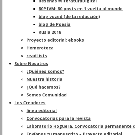
Reseñas #literaturaDigital
80P1VM: 80 posts en 1 vuelta al mundo
blog vozed (de la redacción)
blog de Poesía
Rusia 2018
Proyecto editorial: ebooks
Hemeroteca
readLists
Sobre Nosotros
¿Quiénes somos?
Nuestra historia
¿Qué hacemos?
Somos Comunidad
Los Creadores
línea editorial
Convocatorias para la revista
Laboratorio Hoguera. Convocatoria permanente d
Envíanos tu manuscrito – Proyecto editorial