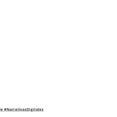
e #NarrativasDigitales