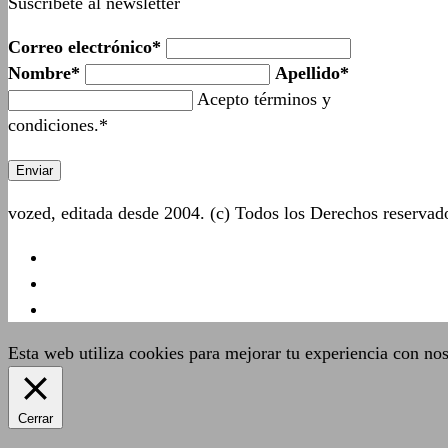
Suscríbete al newsletter
Correo electrónico*
Nombre*
Apellido*
Acepto términos y
condiciones.*
vozed, editada desde 2004. (c) Todos los Derechos reserva
Esta web utiliza cookies para mejorar tu experiencia con no
Cerrar