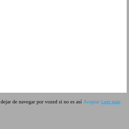
dejar de navegar por vozed si no es así
Aceptar
Leer más