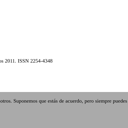
dos 2011. ISSN 2254-4348
sotros. Suponemos que estás de acuerdo, pero siempre puedes 