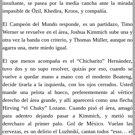
insultante, se pasea por la media cancha ante la mirada
impasible de Özil, Khedira, Kroos, y compañía.
El Campeón del Mundo responde, es un partidazo, Timo
Werner se revuelve en el área, Joshua Kimmich sube una y
otra vez la banda con criterio, y Thomas Müller, aunque no
agarra una, mete miedo igual.
El que menos acompaña es el “Chicharito” Hernández,
tuvo dos y no supo resolver, quizás por eso, cuando se
vuelve a quedar mano a mano con el modesto Boateng,
decide tirarla a la izquierda, con los ojos cerrados. Usted
mande una pelota al hueco, preferentemente al vértice
derecho del área grande, y allí aparecerá como una flecha
Hirving “el Chuky” Lozano. Cuando pisó el área, amagó
para adentro dejando pasar a Kimmich, y metió su
derechazo al primer palo. Gol de México. Vuelan las
cervezas, es un delirio el Luzhnikí, cantan todos “esss… el