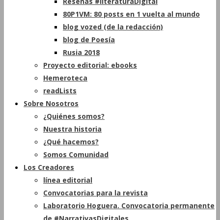
Reseñas #literaturaDigital
80P1VM: 80 posts en 1 vuelta al mundo
blog vozed (de la redacción)
blog de Poesía
Rusia 2018
Proyecto editorial: ebooks
Hemeroteca
readLists
Sobre Nosotros
¿Quiénes somos?
Nuestra historia
¿Qué hacemos?
Somos Comunidad
Los Creadores
línea editorial
Convocatorias para la revista
Laboratorio Hoguera. Convocatoria permanente
de #NarrativasDigitales