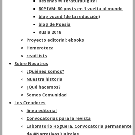
Reseñas #literaturaDigital
80P1VM: 80 posts en 1 vuelta al mundo
blog vozed (de la redacción)
blog de Poesía
Rusia 2018
Proyecto editorial: ebooks
Hemeroteca
readLists
Sobre Nosotros
¿Quiénes somos?
Nuestra historia
¿Qué hacemos?
Somos Comunidad
Los Creadores
línea editorial
Convocatorias para la revista
Laboratorio Hoguera. Convocatoria permanente
de #NarrativasDigitales