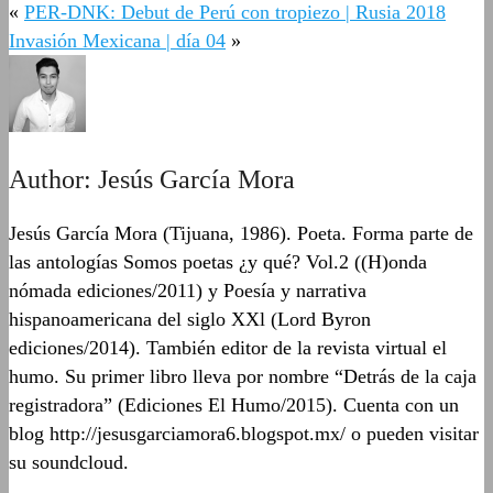
«
PER-DNK: Debut de Perú con tropiezo | Rusia 2018
Invasión Mexicana | día 04
»
Author:
Jesús García Mora
Jesús García Mora (Tijuana, 1986). Poeta. Forma parte de
las antologías Somos poetas ¿y qué? Vol.2 ((H)onda
nómada ediciones/2011) y Poesía y narrativa
hispanoamericana del siglo XXl (Lord Byron
ediciones/2014). También editor de la revista virtual el
humo. Su primer libro lleva por nombre “Detrás de la caja
registradora” (Ediciones El Humo/2015). Cuenta con un
blog http://jesusgarciamora6.blogspot.mx/ o pueden visitar
su soundcloud.