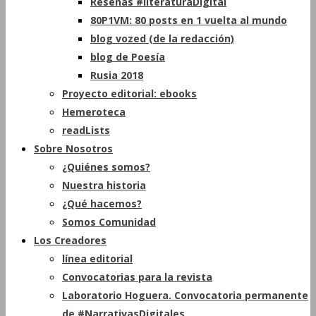
Reseñas #literaturaDigital
80P1VM: 80 posts en 1 vuelta al mundo
blog vozed (de la redacción)
blog de Poesía
Rusia 2018
Proyecto editorial: ebooks
Hemeroteca
readLists
Sobre Nosotros
¿Quiénes somos?
Nuestra historia
¿Qué hacemos?
Somos Comunidad
Los Creadores
línea editorial
Convocatorias para la revista
Laboratorio Hoguera. Convocatoria permanente
de #NarrativasDigitales