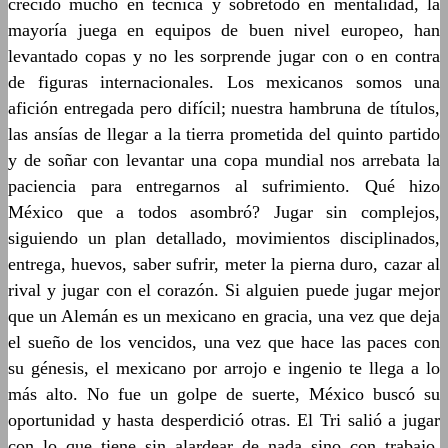
crecido mucho en técnica y sobretodo en mentalidad, la
mayoría juega en equipos de buen nivel europeo, han
levantado copas y no les sorprende jugar con o en contra
de figuras internacionales. Los mexicanos somos una
afición entregada pero difícil; nuestra hambruna de títulos,
las ansías de llegar a la tierra prometida del quinto partido
y de soñar con levantar una copa mundial nos arrebata la
paciencia para entregarnos al sufrimiento. Qué hizo
México que a todos asombró? Jugar sin complejos,
siguiendo un plan detallado, movimientos disciplinados,
entrega, huevos, saber sufrir, meter la pierna duro, cazar al
rival y jugar con el corazón. Si alguien puede jugar mejor
que un Alemán es un mexicano en gracia, una vez que deja
el sueño de los vencidos, una vez que hace las paces con
su génesis, el mexicano por arrojo e ingenio te llega a lo
más alto. No fue un golpe de suerte, México buscó su
oportunidad y hasta desperdició otras. El Tri salió a jugar
con lo que tiene sin alardear de nada sino con trabajo,