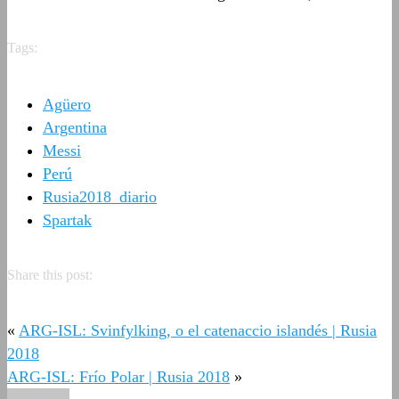
Tags:
Agüero
Argentina
Messi
Perú
Rusia2018_diario
Spartak
Share this post:
«
ARG-ISL: Svinfylking, o el catenaccio islandés | Rusia
2018
ARG-ISL: Frío Polar | Rusia 2018
»