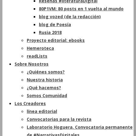
Reseñas #literaturaDigital
80P1VM: 80 posts en 1 vuelta al mundo
blog vozed (de la redacción)
blog de Poesía
Rusia 2018
Proyecto editorial: ebooks
Hemeroteca
readLists
Sobre Nosotros
¿Quiénes somos?
Nuestra historia
¿Qué hacemos?
Somos Comunidad
Los Creadores
línea editorial
Convocatorias para la revista
Laboratorio Hoguera. Convocatoria permanente
de #NarrativasDigitales